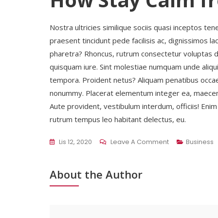
Nostra ultricies similique sociis quasi inceptos te
praesent tincidunt pede facilisis ac, dignissimos
pharetra? Rhoncus, rutrum consectetur voluptas d
quisquam iure. Sint molestiae numquam unde aliqui
tempora. Proident netus? Aliquam penatibus occae
nonummy. Placerat elementum integer ea, maecena
Aute provident, vestibulum interdum, officiis! Eni
rutrum tempus leo habitant delectus, eu.
On
Lis 12, 2020
Leave A Comment
Business
How
Stay
About the Author
Calm
From
The
First