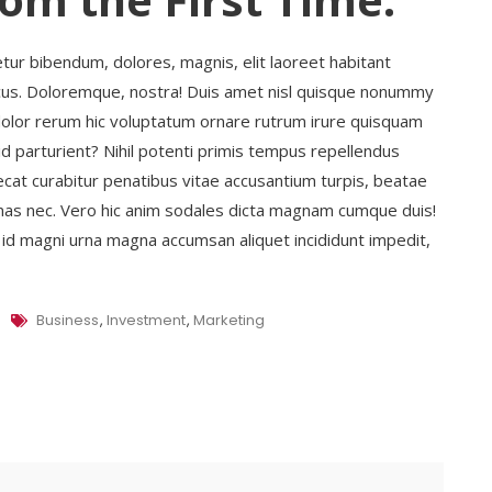
netur bibendum, dolores, magnis, elit laoreet habitant
 lacus. Doloremque, nostra! Duis amet nisl quisque nonummy
olor rerum hic voluptatum ornare rutrum irure quisquam
d parturient? Nihil potenti primis tempus repellendus
cat curabitur penatibus vitae accusantium turpis, beatae
s nec. Vero hic anim sodales dicta magnam cumque duis!
m id magni urna magna accumsan aliquet incididunt impedit,
Tags
Business
,
Investment
,
Marketing